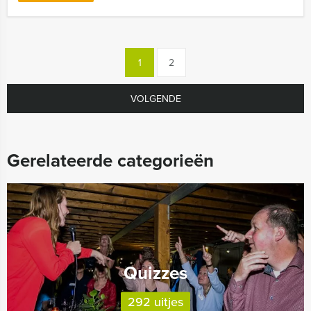
1
2
VOLGENDE
Gerelateerde categorieën
Quizzes
292 uitjes