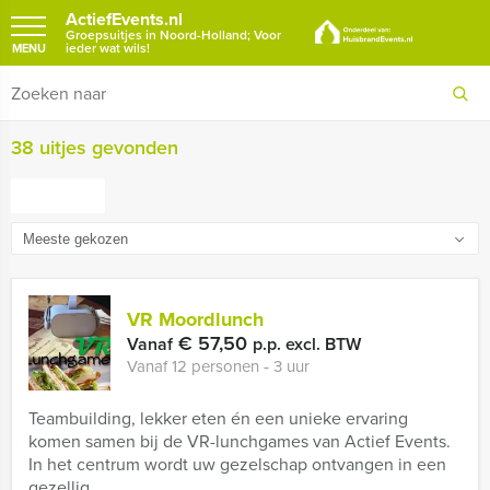
ActiefEvents.nl
Groepsuitjes in Noord-Holland; Voor
ieder wat wils!
MENU
38 uitjes gevonden
FILTER
VR Moordlunch
€ 57,50
Vanaf
p.p. excl. BTW
Vanaf 12 personen ‐ 3 uur
Teambuilding, lekker eten én een unieke ervaring
komen samen bij de VR-lunchgames van Actief Events.
In het centrum wordt uw gezelschap ontvangen in een
gezellig ...