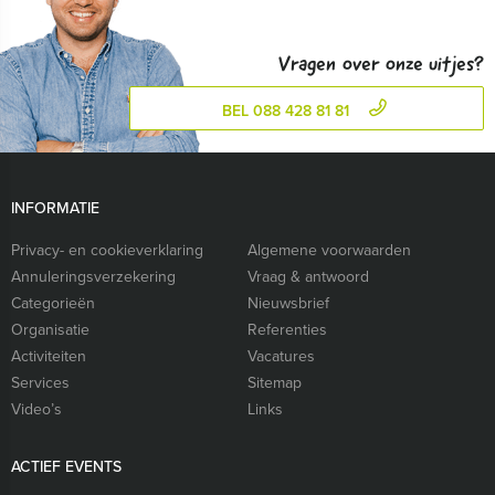
Vragen over onze uitjes?
BEL 088 428 81 81
INFORMATIE
Privacy- en cookieverklaring
Algemene voorwaarden
Annuleringsverzekering
Vraag & antwoord
Categorieën
Nieuwsbrief
Organisatie
Referenties
Activiteiten
Vacatures
Services
Sitemap
Video’s
Links
ACTIEF EVENTS