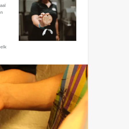
aal
en
 elk