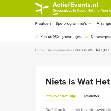
ActiefEvents.nl
Groepsuitjes in Noord-Holland; Voor 
wils!
Plaatsen
Spelprogramma’s
Arrang
Kies uit 950+ groepsuitjes
De scherpste
Home
/
Arrangementen
/
Niets Is Wat Het Lijkt L
Niets Is Wat Het
Info over het uitje
Reviews
Durf jij op je instinct te vertrouwen al