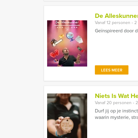
De Alleskunner
Vanaf 12 personen ‐ 2
Geïnspireerd door d
LEES MEER
Niets Is Wat Het
Vanaf 20 personen ‐ 2
Durf jij op je insti
waarin mysterie, stra