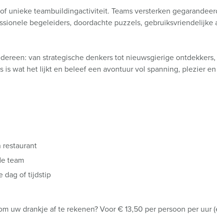
tje of unieke teambuildingactiviteit. Teams versterken gegarand
ssionele begeleiders, doordachte puzzels, gebruiksvriendelijke
r iedereen: van strategische denkers tot nieuwsgierige ontdekkers
s is wat het lijkt en beleef een avontuur vol spanning, plezier
 restaurant
de team
dag of tijdstip
om uw drankje af te rekenen? Voor € 13,50 per persoon per uur 