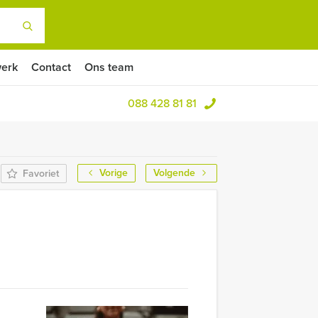
erk
Contact
Ons team
088 428 81 81
Vorige
Volgende
Favoriet