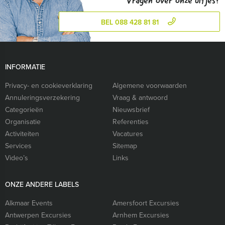
Vragen over onze uitjes?
BEL 088 428 81 81
INFORMATIE
Privacy- en cookieverklaring
Algemene voorwaarden
Annuleringsverzekering
Vraag & antwoord
Categorieën
Nieuwsbrief
Organisatie
Referenties
Activiteiten
Vacatures
Services
Sitemap
Video’s
Links
ONZE ANDERE LABELS
Alkmaar Events
Amersfoort Excursies
Antwerpen Excursies
Arnhem Excursies