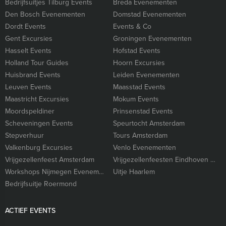
Bedrijfsuitjes Tilburg Events
Breda Evenementen
Den Bosch Evenementen
Domstad Evenementen
Dordt Events
Events & Co
Gent Excursies
Groningen Evenementen
Hasselt Events
Hofstad Events
Holland Tour Guides
Hoorn Excursies
Huisbrand Events
Leiden Evenementen
Leuven Events
Maasstad Events
Maastricht Excursies
Mokum Events
Moordspeldiner
Prinsenstad Events
Scheveningen Events
Speurtocht Amsterdam
Stepverhuur
Tours Amsterdam
Valkenburg Excursies
Venlo Evenementen
Vrijgezellenfeest Amsterdam
Vrijgezellenfeesten Eindhoven Excursies
Workshops Nijmegen Evenementen
Uitje Haarlem
Bedrijfsuitje Roermond
ACTIEF EVENTS