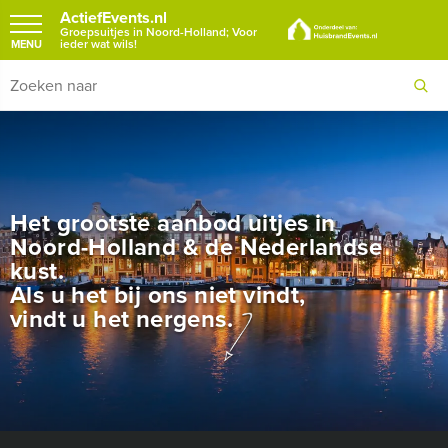
ActiefEvents.nl
Groepsuitjes in Noord-Holland; Voor
ieder wat wils!
MENU
Het grootste aanbod uitjes in
Noord-Holland & de Nederlandse
kust.
Als u het bij ons niet vindt,
vindt u het nergens.