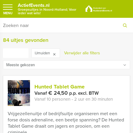
ActiefEvents.nl
Groepsuitjes in Noord-Holland; Voor
ieder wat wils!
MENU
84 uitjes gevonden
FILTER
Verwijder alle filters
IJmuiden
Hunted Tablet Game
€ 24,50
Vanaf
p.p. excl. BTW
Vanaf 10 personen ‐ 2 uur en 30 minuten
Vrijgezellenuitje of bedrijfsuitje organiseren met een
forse dosis adrenaline, een beetje spanning? De Hunted
Tablet Game draait om jagers en prooien, om een
criminele ...