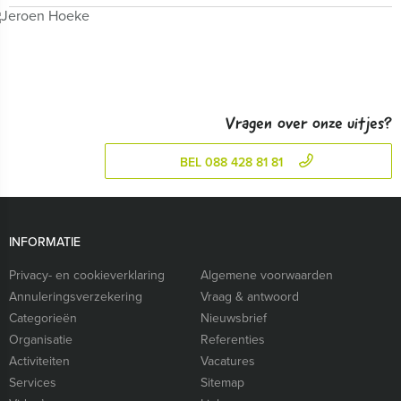
Vragen over onze uitjes?
BEL 088 428 81 81
INFORMATIE
Privacy- en cookieverklaring
Algemene voorwaarden
Annuleringsverzekering
Vraag & antwoord
Categorieën
Nieuwsbrief
Organisatie
Referenties
Activiteiten
Vacatures
Services
Sitemap