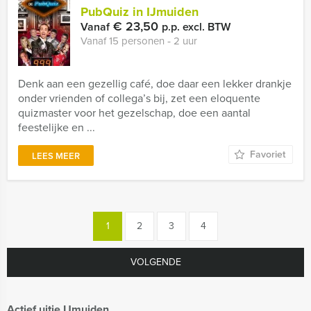
PubQuiz in IJmuiden
€ 23,50
Vanaf
p.p. excl. BTW
Vanaf 15 personen ‐ 2 uur
Denk aan een gezellig café, doe daar een lekker drankje
onder vrienden of collega’s bij, zet een eloquente
quizmaster voor het gezelschap, doe een aantal
feestelijke en ...
Favoriet
LEES MEER
1
2
3
4
VOLGENDE
Actief uitje IJmuiden