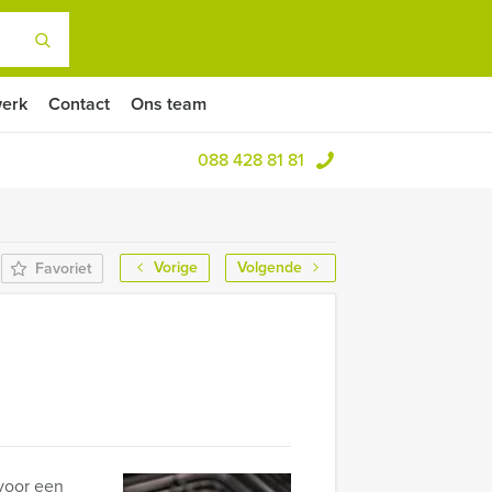
erk
Contact
Ons team
088 428 81 81
Vorige
Volgende
Favoriet
voor een