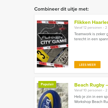
Combineer dit uitje met:
Flikken Haarl
Vanaf 12 personen ‐ 2
Teamwork is zeker g
terecht in een span
LEES MEER
Beach Rugby –
Populair
Vanaf 10 personen ‐ 2
Heb je zin in een s
Workshop Beach Rugb