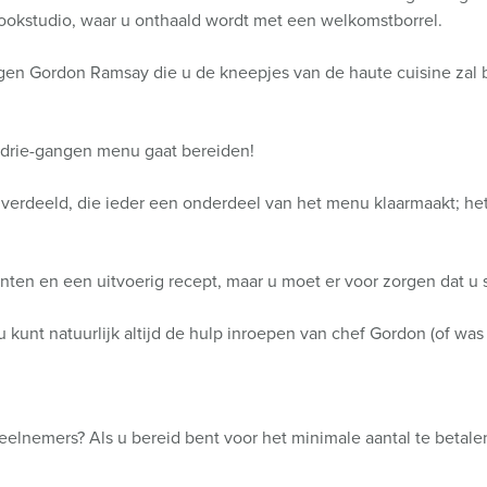
ookstudio, waar u onthaald wordt met een welkomstborrel.
gen Gordon Ramsay die u de kneepjes van de haute cuisine zal 
n drie-gangen menu gaat bereiden!
verdeeld, die ieder een onderdeel van het menu klaarmaakt; he
iënten en een uitvoerig recept, maar u moet er voor zorgen dat u s
 kunt natuurlijk altijd de hulp inroepen van chef Gordon (of was h
deelnemers? Als u bereid bent voor het minimale aantal te betal