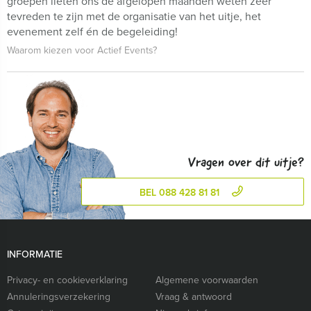
groepen lieten ons de afgelopen maanden weten zeer
tevreden te zijn met de organisatie van het uitje, het
evenement zelf én de begeleiding!
Waarom kiezen voor Actief Events?
Vragen over dit uitje?
BEL 088 428 81 81
INFORMATIE
Privacy- en cookieverklaring
Algemene voorwaarden
Annuleringsverzekering
Vraag & antwoord