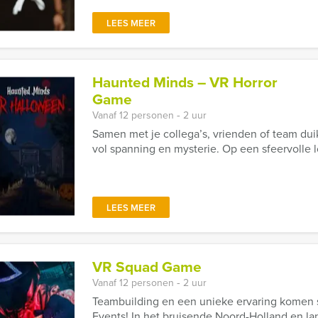
LEES MEER
Haunted Minds – VR Horror
Game
Vanaf 12 personen ‐ 2 uur
Samen met je collega’s, vrienden of team dui
vol spanning en mysterie. Op een sfeervolle lo
LEES MEER
VR Squad Game
Vanaf 12 personen ‐ 2 uur
Teambuilding en een unieke ervaring komen 
Events! In het bruisende Noord-Holland en la