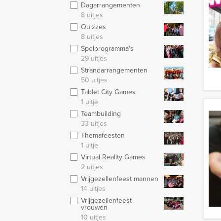
Dagarrangementen
8 uitjes
Quizzes
8 uitjes
Spelprogramma's
29 uitjes
Strandarrangementen
50 uitjes
Tablet City Games
1 uitje
Teambuilding
33 uitjes
Themafeesten
1 uitje
Virtual Reality Games
2 uitjes
Vrijgezellenfeest mannen
14 uitjes
Vrijgezellenfeest
vrouwen
10 uitjes