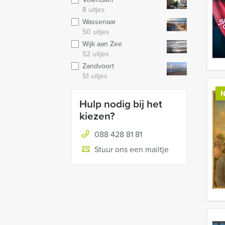
8 uitjes
Wassenaar
50 uitjes
Wijk aan Zee
52 uitjes
Zandvoort
51 uitjes
N
Hulp nodig bij het
kiezen?
088 428 81 81
Stuur ons een mailtje