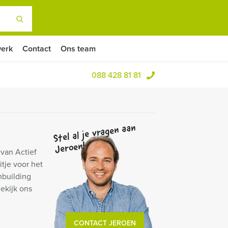
erk
Contact
Ons team
088 428 81 81
Stel al je vragen aan
Jeroen!
 van Actief
tje voor het
mbuilding
ekijk ons
CONTACT JEROEN