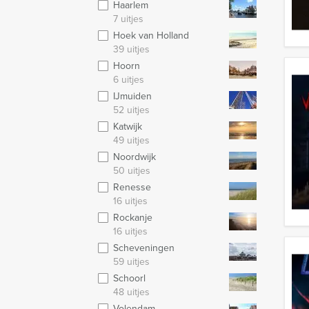
Haarlem
7 uitjes
Hoek van Holland
39 uitjes
Hoorn
6 uitjes
IJmuiden
52 uitjes
Katwijk
49 uitjes
Noordwijk
50 uitjes
Renesse
16 uitjes
Rockanje
16 uitjes
Scheveningen
59 uitjes
Schoorl
48 uitjes
Volendam