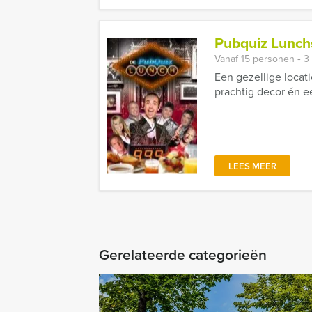
Pubquiz Lunch
Vanaf 15 personen ‐ 3
Een gezellige locat
prachtig decor én e
LEES MEER
Gerelateerde categorieën