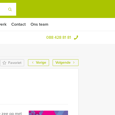
erk
Contact
Ons team
088 428 81 81
Vorige
Volgende
Favoriet
de zee op met