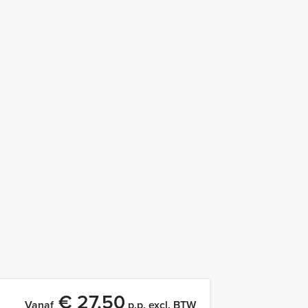
€ 27,50
Vanaf
p.p. excl. BTW