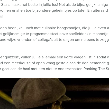
Stars maakt het beste in jullie los! Net als de bijna gelijknamig
 komen er af en toe bijzondere geheimpjes op tafel. En uiteraard
j!
een heerlijke lunch met culinaire hoogstandjes, die jullie even 
et gelijknamige tv-programma staat onze spelleider z'n mannetje 
ane wijze vrienden of collega's uit te dagen om nu eens te zeg
r quizzen’, vullen jullie allemaal een korte vragenlijst in zodat 
end een meerkeuze of open vraag gesteld aan de deelnemende gr
n gaat aan de haal met een niet te onderschatten Ranking The St