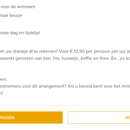
 voor de winnaars
 naar keuze
ste dag en tijdstip!
m uw drankje af te rekenen? Voor € 13,50 per persoon per uur (e
perkt genieten van bier, fris, huiswijn, koffie en thee. En...zo k
pen:
eelnemers voor dit arrangement? Als u bereid bent voor het mini
n!
VRAGEN
R