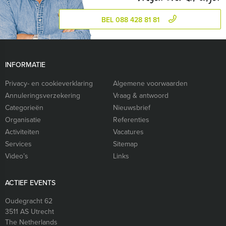
BEL 088 428 81 81
INFORMATIE
Privacy- en cookieverklaring
Algemene voorwaarden
Annuleringsverzekering
Vraag & antwoord
Categorieën
Nieuwsbrief
Organisatie
Referenties
Activiteiten
Vacatures
Services
Sitemap
Video’s
Links
ACTIEF EVENTS
Oudegracht 62
3511 AS
Utrecht
The Netherlands