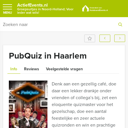
ActiefEvents.nl
Groepsuitjes in Noord-Holland; Voor
ieder wat wils!
MENU
PubQuiz in Haarlem
Info
Reviews
Veelgestelde vragen
Denk aan een gezellig café, doe
daar een lekker drankje onder
vrienden of collega’s bij, zet een
eloquente quizmaster voor het
gezelschap, doe een aantal
feestelijke en zeer actuele
quizronden en win en prachtige