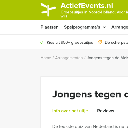
ActiefEvents.nl
Groepsuitjes in Noord-Holland; Voor 
wils!
Plaatsen
Spelprogramma’s
Arrang
Kies uit 950+ groepsuitjes
De scherpste
Home
/
Arrangementen
/
Jongens tegen de Meisj
Jongens tegen d
Info over het uitje
Reviews
De leukste quiz van Nederland is nu t