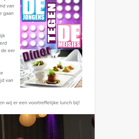
end van
de gaan
ijk
eerd
 de eer
ke
ijd van
wij er een voortreffelijke lunch bij!