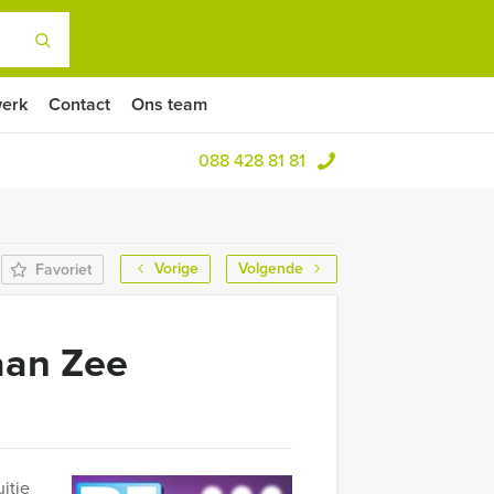
erk
Contact
Ons team
088 428 81 81
Vorige
Volgende
Favoriet
aan Zee
itje