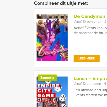
Combineer dit uitje met:
De Candyman 
Vanaf 10 personen ‐ 2
Actief Events kan j
de aanstaande bruid
LEES MEER
Lunch – Empire
Zomertip
Vanaf 12 personen ‐ 4
Een afwisselend uit
Events starten we m