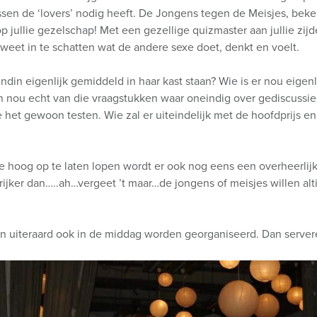
ssen de ‘lovers’ nodig heeft. De Jongens tegen de Meisjes, bek
 jullie gezelschap! Met een gezellige quizmaster aan jullie zij
e weet in te schatten wat de andere sexe doet, denkt en voelt.
din eigenlijk gemiddeld in haar kast staan? Wie is er nou eigenl
zijn nou echt van die vraagstukken waar oneindig over gediscussi
et gewoon testen. Wie zal er uiteindelijk met de hoofdprijs en
 hoog op te laten lopen wordt er ook nog eens een overheerlij
jker dan…..ah…vergeet ’t maar…de jongens of meisjes willen alt
uiteraard ook in de middag worden georganiseerd. Dan serveren 