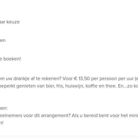
naar keuze
eam
te boeken!
m uw drankje af te rekenen? Voor € 13,50 per persoon per uur (e
perkt genieten van bier, fris, huiswijn, koffie en thee. En...zo k
pen:
eelnemers voor dit arrangement? Als u bereid bent voor het mini
n!