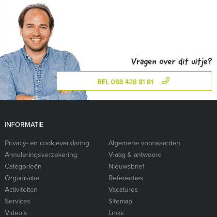
Vragen over dit uitje?
BEL 088 428 81 81
INFORMATIE
Privacy- en cookieverklaring
Algemene voorwaarden
Annuleringsverzekering
Vraag & antwoord
Categorieën
Nieuwsbrief
Organisatie
Referenties
Activiteiten
Vacatures
Services
Sitemap
Video’s
Links