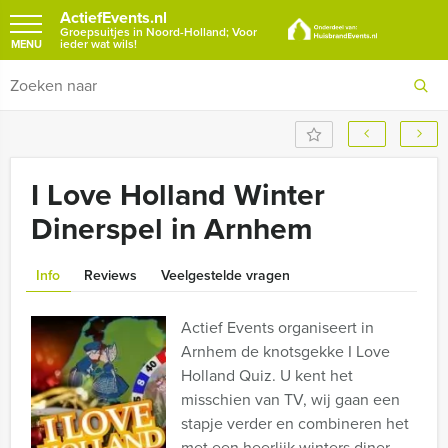
ActiefEvents.nl
Groepsuitjes in Noord-Holland; Voor
ieder wat wils!
MENU
I Love Holland Winter
Dinerspel in Arnhem
Info
Reviews
Veelgestelde vragen
Actief Events organiseert in
Arnhem de knotsgekke I Love
Holland Quiz. U kent het
misschien van TV, wij gaan een
stapje verder en combineren het
met een heerlijk winters diner.