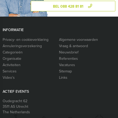
BEL 088 428 81 81
INFORMATIE
Privacy- en cookieverklaring
Algemene voorwaarden
Annuleringsverzekering
Vraag & antwoord
Categorieën
Nieuwsbrief
Organisatie
Referenties
Activiteiten
Vacatures
Services
Sitemap
Video’s
Links
ACTIEF EVENTS
Oudegracht 62
3511 AS
Utrecht
The Netherlands