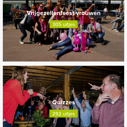
Vrijgezellenfeest vrouwen
305 uitjes
Quizzes
292 uitjes