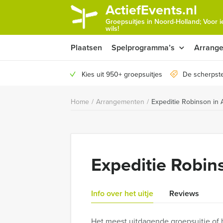
ActiefEvents.nl
Groepsuitjes in Noord-Holland; Voor 
wils!
Plaatsen
Spelprogramma’s
Arrang
Kies uit 950+ groepsuitjes
De scherpste
Home
/
Arrangementen
/
Expeditie Robinson in
Expeditie Robi
Info over het uitje
Reviews
Het meest uitdagende groepsuitje of 