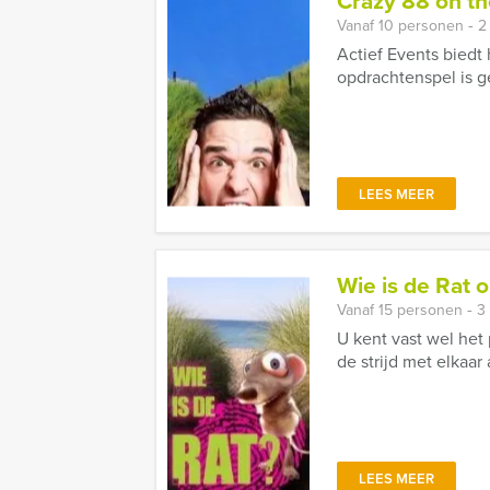
Crazy 88 on t
Vanaf 10 personen ‐ 2
Actief Events biedt
opdrachtenspel is 
LEES MEER
Wie is de Rat 
Vanaf 15 personen ‐ 3
U kent vast wel het
de strijd met elkaar
LEES MEER