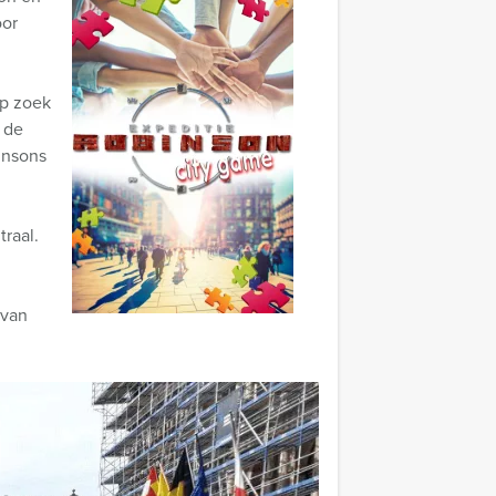
oor
op zoek
 de
insons
raal.
 van