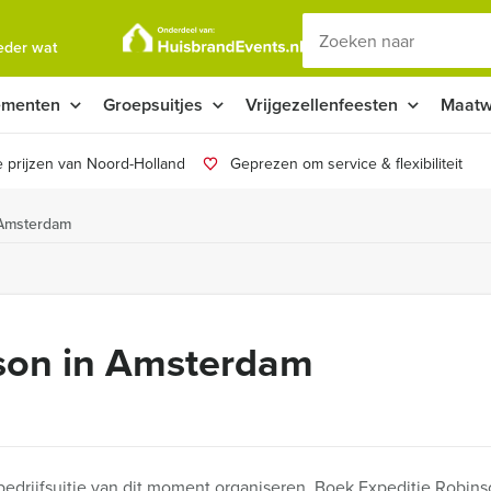
ieder wat
ementen
Groepsuitjes
Vrijgezellenfeesten
Maatw
 prijzen van Noord-Holland
Geprezen om service & flexibiliteit
 Amsterdam
nson in Amsterdam
bedrijfsuitje van dit moment organiseren. Boek Expeditie Robin