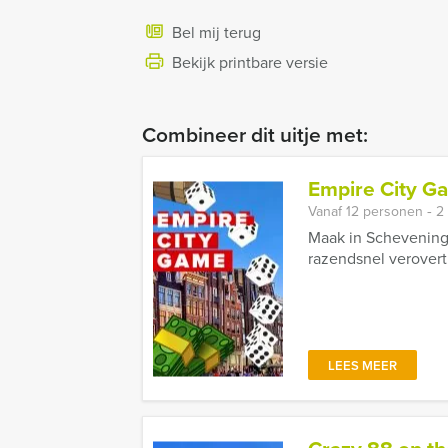
Bel mij terug
Bekijk printbare versie
Combineer dit uitje met:
Empire City G
Vanaf 12 personen ‐ 2
Maak in Schevening
razendsnel verovert.
LEES MEER