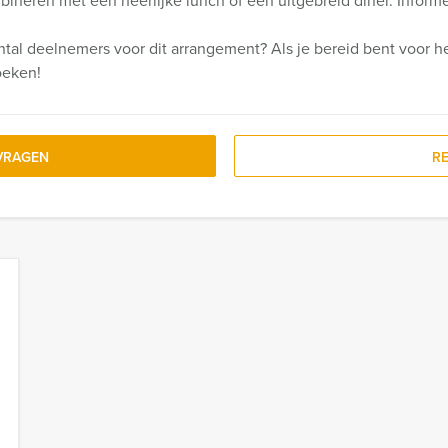
ombineren met een heerlijke lunch of een uitgebreid diner. Infor
ntal deelnemers voor dit arrangement? Als je bereid bent voor he
oeken!
VRAGEN
R