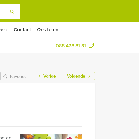
erk
Contact
Ons team
088 428 81 81
Vorige
Volgende
Favoriet
son en