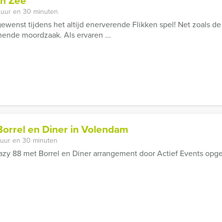
an Zee
 uur en 30 minuten
ewenst tijdens het altijd enerverende Flikken spel! Net zoals de
nende moordzaak. Als ervaren ...
orrel en Diner in Volendam
 uur en 30 minuten
azy 88 met Borrel en Diner arrangement door Actief Events opges