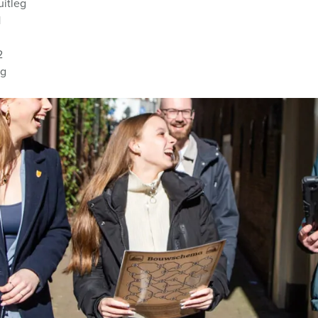
uitleg
1
2
ng