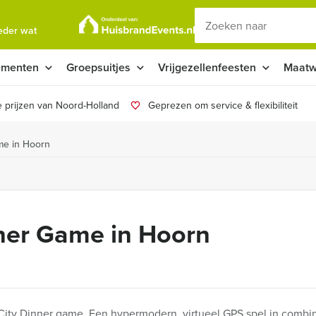
ieder wat
ementen
Groepsuitjes
Vrijgezellenfeesten
Maatw
 prijzen van Noord-Holland
Geprezen om service & flexibiliteit
me in Hoorn
ner Game in Hoorn
ity Dinner game. Een hypermodern, virtueel GPS spel in combin