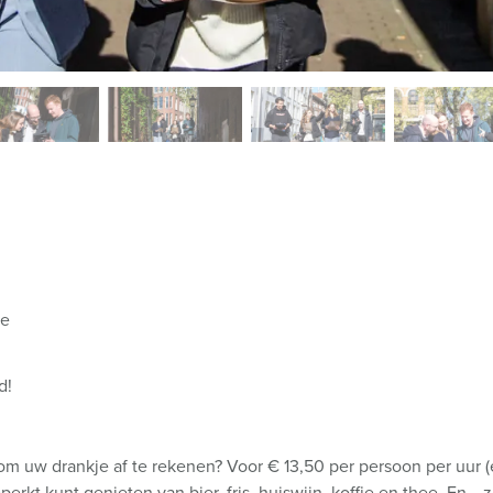
je
d!
om uw drankje af te rekenen? Voor € 13,50 per persoon per uur 
rkt kunt genieten van bier, fris, huiswijn, koffie en thee. En… 