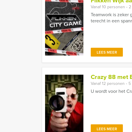
Flikken Wijk a
Vanaf 10 personen ‐ 2
Teamwork is zeker g
terecht in een span
LEES MEER
Crazy 88 met B
Vanaf 12 personen ‐ 5
U wordt voor het Cr
LEES MEER