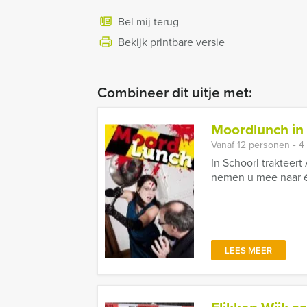
Bel mij terug
Bekijk printbare versie
Combineer dit uitje met:
Moordlunch in
Vanaf 12 personen ‐ 4
In Schoorl trakteer
nemen u mee naar é
LEES MEER