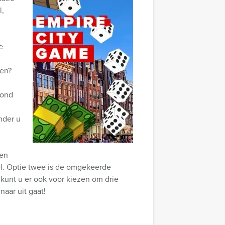
l,
e
den?
rond
nder u
een
pel. Optie twee is de omgekeerde
l kunt u er ook voor kiezen om drie
aar uit gaat!