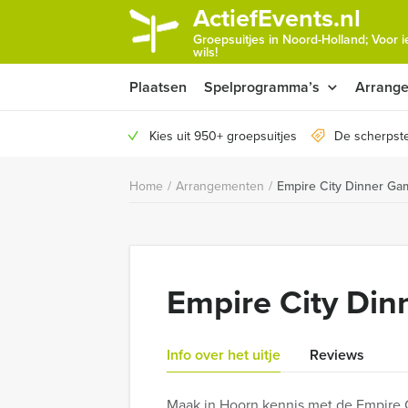
ActiefEvents.nl
Groepsuitjes in Noord-Holland; Voor 
wils!
Plaatsen
Spelprogramma’s
Arrang
Kies uit 950+ groepsuitjes
De scherpste
Home
/
Arrangementen
/
Empire City Dinner Ga
Empire City Din
Info over het uitje
Reviews
Maak in Hoorn kennis met de Empire C