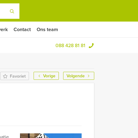
erk
Contact
Ons team
088 428 81 81
Vorige
Volgende
Favoriet
atie