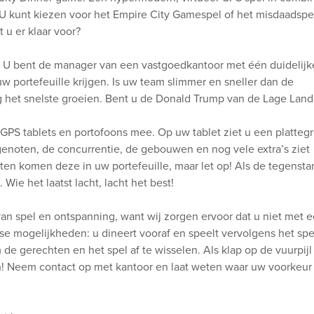
 U kunt kiezen voor het Empire City Gamespel of het misdaadspe
 u er klaar voor?
 U bent de manager van een vastgoedkantoor met één duidelijk
w portefeuille krijgen. Is uw team slimmer en sneller dan de
 het snelste groeien. Bent u de Donald Trump van de Lage Lan
PS tablets en portofoons mee. Op uw tablet ziet u een platteg
genoten, de concurrentie, de gebouwen en nog vele extra’s ziet
ten komen deze in uw portefeuille, maar let op! Als de tegensta
 Wie het laatst lacht, lacht het best!
van spel en ontspanning, want wij zorgen ervoor dat u niet met 
erse mogelijkheden: u dineert vooraf en speelt vervolgens het s
om de gerechten en het spel af te wisselen. Als klap op de vuurpij
n! Neem contact op met kantoor en laat weten waar uw voorkeur n