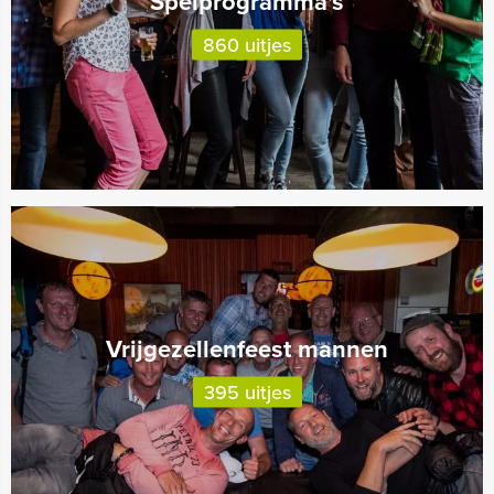
Spelprogramma's
860 uitjes
Vrijgezellenfeest mannen
395 uitjes