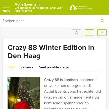
ActiefEvents.nl
Groepsuitjes in Noord-Holland; Voor
ieder wat wils!
MENU
Crazy 88 Winter Edition in
Den Haag
Info
Reviews
Veelgestelde vragen
Crazy 88 is komisch, spannend
en volkomen doorgedraaid!
Actief Events vond het echter tijd
worden om dit arrangement nóg
komischer, spannender en
doorgedraaider te maken.