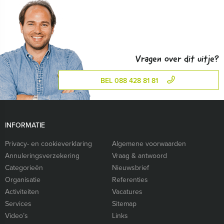
Vragen over dit uitje?
BEL 088 428 81 81
INFORMATIE
Privacy- en cookieverklaring
Algemene voorwaarden
Annuleringsverzekering
Vraag & antwoord
Categorieën
Nieuwsbrief
Organisatie
Referenties
Activiteiten
Vacatures
Services
Sitemap
Video’s
Links