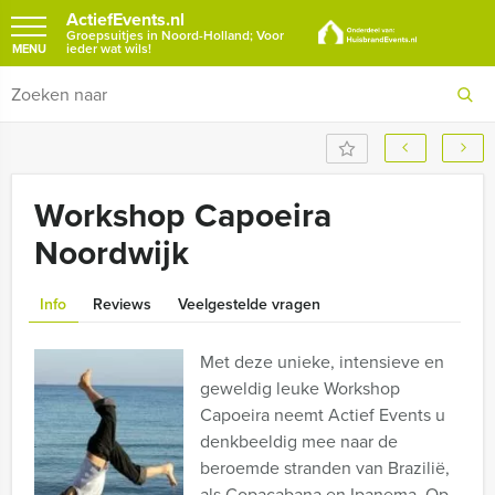
ActiefEvents.nl
Groepsuitjes in Noord-Holland; Voor
ieder wat wils!
MENU
Workshop Capoeira
Noordwijk
Info
Reviews
Veelgestelde vragen
Met deze unieke, intensieve en
geweldig leuke Workshop
Capoeira neemt Actief Events u
denkbeeldig mee naar de
beroemde stranden van Brazilië,
als Copacabana en Ipanema. Op