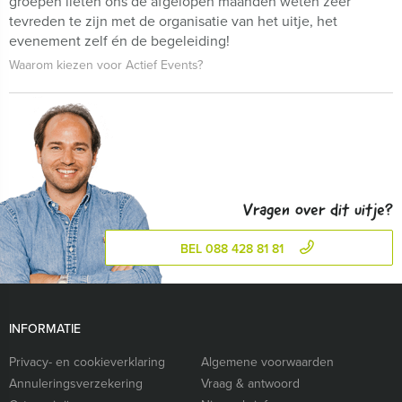
groepen lieten ons de afgelopen maanden weten zeer
tevreden te zijn met de organisatie van het uitje, het
evenement zelf én de begeleiding!
Waarom kiezen voor Actief Events?
Vragen over dit uitje?
BEL 088 428 81 81
INFORMATIE
Privacy- en cookieverklaring
Algemene voorwaarden
Annuleringsverzekering
Vraag & antwoord