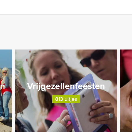
en
Vrijgezellenfeesten
813 uitjes