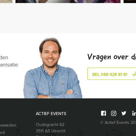
Vragen over di
nden
anisatie
e
BEL 088 428 81 81
ACTIEF EVENTS
© Actief Events 2
Oudegracht 62
rwaarden
3511 AS
Utrecht
ord