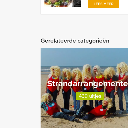
LEES MEER
Gerelateerde categorieën
Strandarrangement
439 uitjes