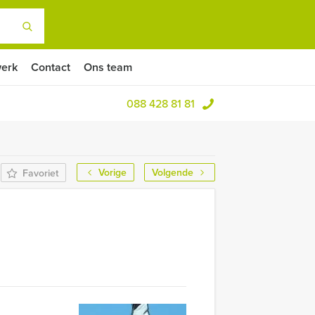
erk
Contact
Ons team
088 428 81 81
Vorige
Volgende
Favoriet