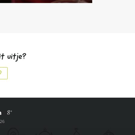
t uitje?
026