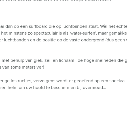
maar dan op een surfboard die op luchtbanden staat. Wèl het echt
 het minstens zo spectaculair is als 'water-surfen', maar gemakkel
ier luchtbanden en de positie op de vaste ondergrond (dus geen
g met behulp van giek, zeil en lichaam , de hoge snelheden die 
 van soms meters ver!
erige instructies, vervolgens wordt er geoefend op een speciaal
t u een helm om uw hoofd te beschermen bij overmoed…