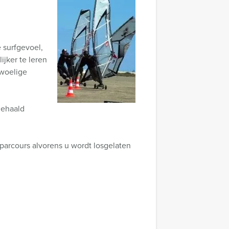
e surfgevoel,
ijker te leren
 woelige
gehaald
 parcours alvorens u wordt losgelaten