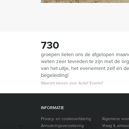
730
groepen lieten ons de afgelopen maa
weten zeer tevreden te zijn met de org
van het uitje, het evenement zelf én d
begeleiding!
Waarom kiezen voor Actief Events?
INFORMATIE
Privacy- en cookieverklaring
Algemene voo
Annuleringsverzekering
Vraag & antwo