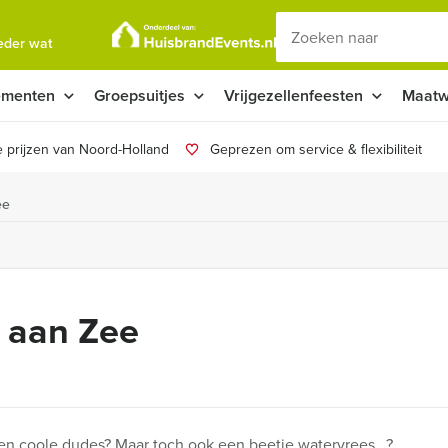
ieder wat
ementen
Groepsuitjes
Vrijgezellenfeesten
Maatw
 prijzen van Noord-Holland
Geprezen om service & flexibiliteit
ee
 aan Zee
 en coole dudes? Maar toch ook een beetje watervrees…?