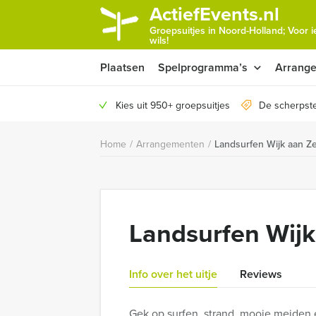
ActiefEvents.nl
Groepsuitjes in Noord-Holland; Voor 
wils!
Plaatsen
Spelprogramma’s
Arrang
Kies uit 950+ groepsuitjes
De scherpste
Home
/
Arrangementen
/
Landsurfen Wijk aan Z
Landsurfen Wijk
Info over het uitje
Reviews
Gek op surfen, strand, mooie meiden