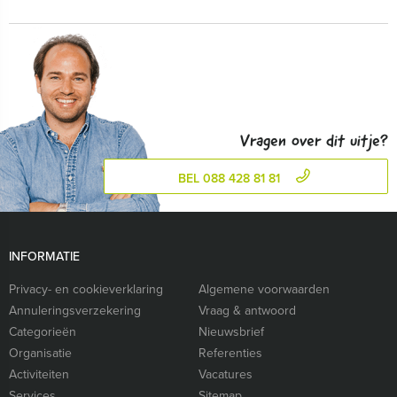
Vragen over dit uitje?
BEL 088 428 81 81
INFORMATIE
Privacy- en cookieverklaring
Algemene voorwaarden
Annuleringsverzekering
Vraag & antwoord
Categorieën
Nieuwsbrief
Organisatie
Referenties
Activiteiten
Vacatures
Services
Sitemap