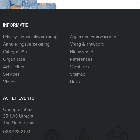
INFORMATIE
Privacy- en cookieverklaring
Algemene voorwaarden
Annuleringsverzekering
Vraag & antwoord
Categorieën
Nieuwsbrief
Organisatie
Referenties
Activiteiten
Vacatures
Services
Sitemap
Video’s
Links
ACTIEF EVENTS
Oudegracht 62
3511 AS
Utrecht
The Netherlands
088 428 81 81