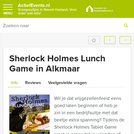
ActiefEvents.nl
Groepsuitjes in Noord-Holland; Voor
ieder wat wils!
MENU
Sherlock Holmes Lunch
Game in Alkmaar
Info
Reviews
Veelgestelde vragen
Wil je dat vrijgezellenfeest eens
goed laten beginnen of heb je
zin in een bedrijfsuitje met dat
beetje extra spanning? Tijdens de
Sherlock Holmes Tablet Game