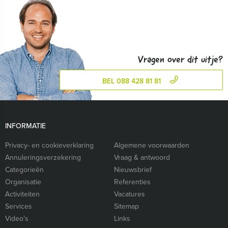
Vragen over dit uitje?
BEL 088 428 81 81
INFORMATIE
Privacy- en cookieverklaring
Algemene voorwaarden
Annuleringsverzekering
Vraag & antwoord
Categorieën
Nieuwsbrief
Organisatie
Referenties
Activiteiten
Vacatures
Services
Sitemap
Video’s
Links