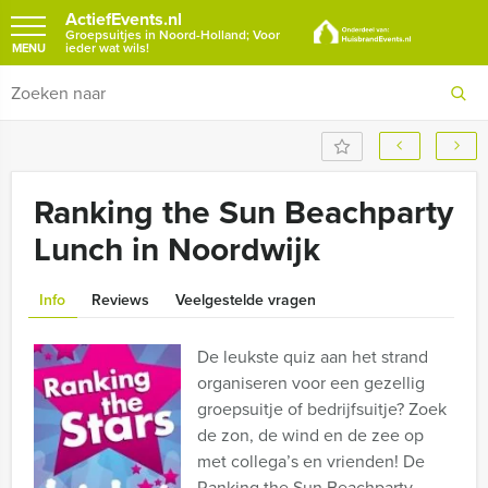
ActiefEvents.nl
Groepsuitjes in Noord-Holland; Voor
ieder wat wils!
MENU
Ranking the Sun Beachparty
Lunch in Noordwijk
Info
Reviews
Veelgestelde vragen
De leukste quiz aan het strand
organiseren voor een gezellig
groepsuitje of bedrijfsuitje? Zoek
de zon, de wind en de zee op
met collega’s en vrienden! De
Ranking the Sun Beachparty