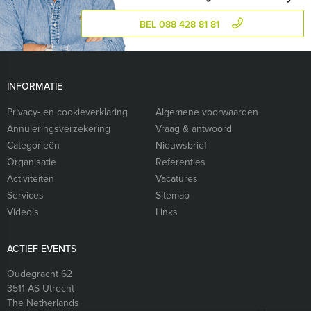
BEL 088 428 81 81
INFORMATIE
Privacy- en cookieverklaring
Algemene voorwaarden
Annuleringsverzekering
Vraag & antwoord
Categorieën
Nieuwsbrief
Organisatie
Referenties
Activiteiten
Vacatures
Services
Sitemap
Video’s
Links
ACTIEF EVENTS
Oudegracht 62
3511 AS
Utrecht
The Netherlands