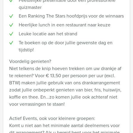
Feestelijke presentatie door een professionele
quizmaster
Een Ranking The Stars hoofdprijs voor de winnaars
Heerlijke lunch in een restaurant naar keuze
Leuke locatie aan het strand
Te boeken op de door jullie gewenste dag en
tijdstip!
Voordelig genieten?
Niet telkens de knip hoeven trekken om uw drankje af
te rekenen? Voor € 13,50 per persoon per uur (excl.
BTW) maken jullie gebruik van ons drankarrangement
zodat jullie onbeperkt genieten van bier, fris, huiswijn,
koffie en thee. En...zo komen jullie ook achteraf niet
voor verrassingen te staan!
Actief Events, ook voor kleinere groepen:
Komt u niet aan het minimale aantal deelnemers voor
dit arrangement? Als u bereid bent voor het minimale