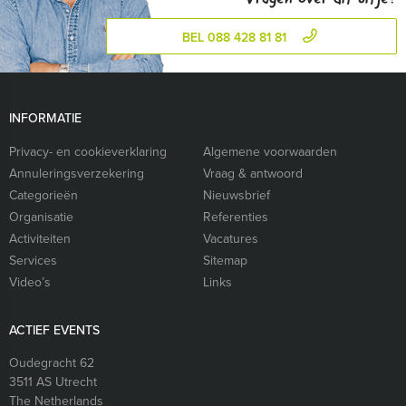
BEL 088 428 81 81
INFORMATIE
Privacy- en cookieverklaring
Algemene voorwaarden
Annuleringsverzekering
Vraag & antwoord
Categorieën
Nieuwsbrief
Organisatie
Referenties
Activiteiten
Vacatures
Services
Sitemap
Video’s
Links
ACTIEF EVENTS
Oudegracht 62
3511 AS
Utrecht
The Netherlands