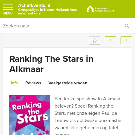
ActiefEvents.nl
Groepsuitjes in Noord-Holland; Voor
ieder wat wils!
MENU
Ranking The Stars in
Alkmaar
Info
Reviews
Veelgestelde vragen
Een leuke spelshow in Alkmaar
beleven? Speel Ranking the
Stars, met onze eigen Paul de
Leeuw als doldwaze quizmaster,
waarbij alle geheimen op tafel
komen.