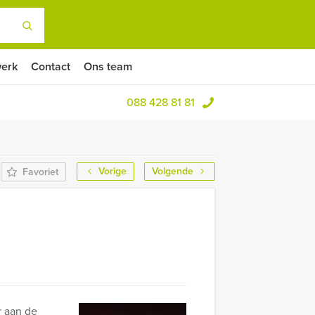
erk
Contact
Ons team
088 428 81 81
Vorige
Volgende
Favoriet
r aan de