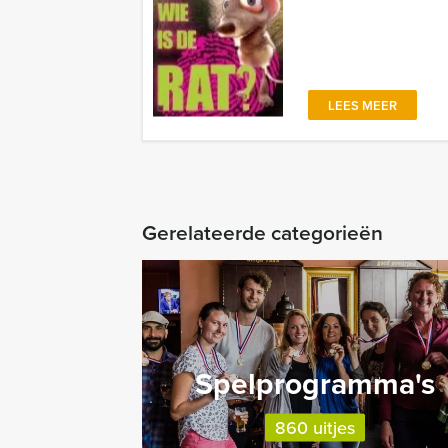
LEES MEER
Gerelateerde categorieën
Spelprogramma's
860 uitjes