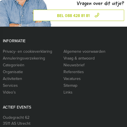
Vragen over dit uitje?
BEL 088 428 81 81
INFORMATIE
Privacy- en cookieverklaring
Algemene voorwaarden
Annuleringsverzekering
Vraag & antwoord
Categorieën
Nieuwsbrief
Organisatie
Referenties
Activiteiten
Vacatures
Services
Sitemap
Video’s
Links
ACTIEF EVENTS
Oudegracht 62
3511 AS
Utrecht