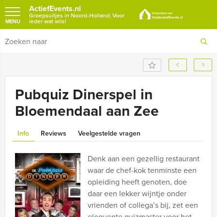
ActiefEvents.nl
Groepsuitjes in Noord-Holland; Voor
ieder wat wils!
MENU
Pubquiz Dinerspel in
Bloemendaal aan Zee
Info
Reviews
Veelgestelde vragen
Denk aan een gezellig restaurant
waar de chef-kok tenminste een
opleiding heeft genoten, doe
daar een lekker wijntje onder
vrienden of collega’s bij, zet een
eloquente quizmaster voor het