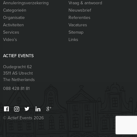
Annuleringsverzekering
Vraag & antwoord
Categorieën
Nieuwsbrief
Organisatie
Referenties
Activiteiten
Vacatures
Services
Sitemap
Video’s
Links
ACTIEF EVENTS
Oudegracht 62
3511 AS
Utrecht
The Netherlands
088 428 81 81
© Actief Events 2026