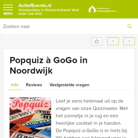
ActiefEvents.nl
Groepsuitjes in Noord-Holland; Voor
ieder wat wils!
MENU
Popquiz à GoGo in
Noordwijk
Info
Reviews
Veelgestelde vragen
Leef je eens helemaal uit op de
vragen van onze Quizmaster. Met
het zonnetje in je rug en een
heerlijke cocktail in je handen.
De Popquiz-a-GoGo is er niets bij.
Wij hebben een hitexpert voor je