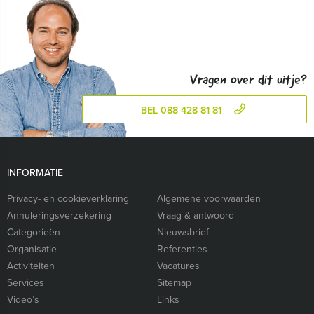
Vragen over dit uitje?
BEL 088 428 81 81
INFORMATIE
Privacy- en cookieverklaring
Algemene voorwaarden
Annuleringsverzekering
Vraag & antwoord
Categorieën
Nieuwsbrief
Organisatie
Referenties
Activiteiten
Vacatures
Services
Sitemap
Video’s
Links