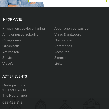
INFORMATIE
Privacy- en cookieverklaring
Algemene voorwaarden
Annuleringsverzekering
Vraag & antwoord
Categorieën
Nieuwsbrief
Organisatie
Referenties
Activiteiten
Vacatures
Services
Sitemap
Video’s
Links
ACTIEF EVENTS
Oudegracht 62
3511 AS
Utrecht
The Netherlands
088 428 81 81