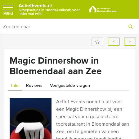
ActiefEvents.nl
Groepsuitjes in Noord-Holland; Voor
ieder wat wils!
MENU
Magic Dinnershow in
Bloemendaal aan Zee
Info
Reviews
Veelgestelde vragen
Actief Events nodigt u uit voor
een Magic Dinnershow bij een
speciaal voor u geselecteerd
toprestaurant in Bloemendaal aan
Zee, om te genieten van een
heerlijk menu en tegelijkertijd