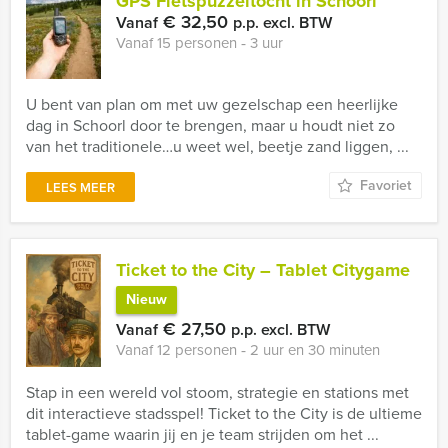
GPS Fietspuzzeltocht in Schoorl
€ 32,50
Vanaf
p.p. excl. BTW
Vanaf 15 personen ‐ 3 uur
U bent van plan om met uw gezelschap een heerlijke
dag in Schoorl door te brengen, maar u houdt niet zo
van het traditionele…u weet wel, beetje zand liggen, ...
Favoriet
LEES MEER
Ticket to the City – Tablet Citygame
Nieuw
€ 27,50
Vanaf
p.p. excl. BTW
Vanaf 12 personen ‐ 2 uur en 30 minuten
Stap in een wereld vol stoom, strategie en stations met
dit interactieve stadsspel! Ticket to the City is de ultieme
tablet-game waarin jij en je team strijden om het ...