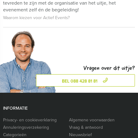
tevreden te zijn met de organisatie van het uitje, het
evenement zelf én de begeleiding!
Waarom kiezen voor Actief Events?
Vragen over dit uitje?
BEL 088 428 81 81
INFORMATIE
Privacy- en cookieverklaring
Algemene voorwaarden
Annuleringsverzekering
Vraag & antwoord
Categorieën
Nieuwsbrief