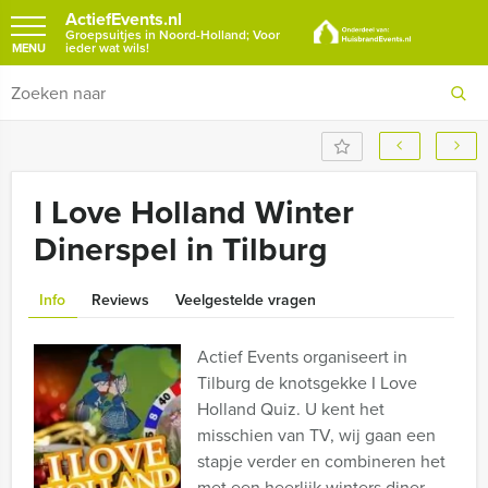
ActiefEvents.nl
Groepsuitjes in Noord-Holland; Voor
ieder wat wils!
MENU
I Love Holland Winter
Dinerspel in Tilburg
Info
Reviews
Veelgestelde vragen
Actief Events organiseert in
Tilburg de knotsgekke I Love
Holland Quiz. U kent het
misschien van TV, wij gaan een
stapje verder en combineren het
met een heerlijk winters diner.