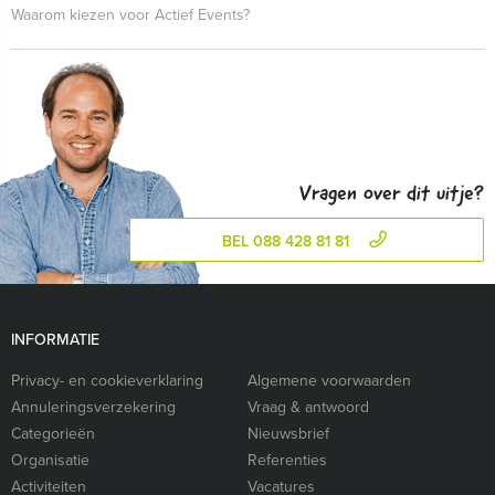
Waarom kiezen voor Actief Events?
Vragen over dit uitje?
BEL 088 428 81 81
INFORMATIE
Privacy- en cookieverklaring
Algemene voorwaarden
Annuleringsverzekering
Vraag & antwoord
Categorieën
Nieuwsbrief
Organisatie
Referenties
Activiteiten
Vacatures