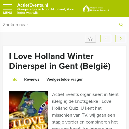
ActiefEvents.nl
Groepsuitjes in Noord-Holland; Voor
ieder wat wils!
MENU
I Love Holland Winter
Dinerspel in Gent (België)
Info
Reviews
Veelgestelde vragen
Actief Events organiseert in Gent
(Belgie) de knotsgekke I Love
Holland Quiz. U kent het
misschien van TV, wij gaan een
stapje verder en combineren het
met een heerlijk winters diner.