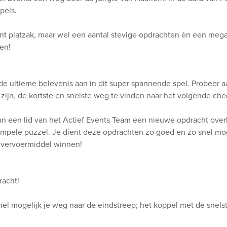
pels.
nt platzak, maar wel een aantal stevige opdrachten èn een mega 
len!
 de ultieme belevenis aan in dit super spannende spel. Probeer 
 zijn, de kortste en snelste weg te vinden naar het volgende che
 van een lid van het Actief Events Team een nieuwe opdracht overh
simpele puzzel. Je dient deze opdrachten zo goed en zo snel moge
r vervoermiddel winnen!
racht!
snel mogelijk je weg naar de eindstreep; het koppel met de snelst