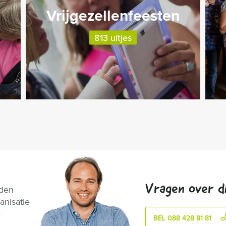
Vrijgezellenfeesten
813 uitjes
Vragen over di
nden
anisatie
e
BEL 088 428 81 81