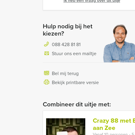
Ik heb een vraag over dit uitje
Hulp nodig bij het
kiezen?
088 428 81 81
Stuur ons een mailtje
Bel mij terug
Bekijk printbare versie
Combineer dit uitje met:
Crazy 88 met B
aan Zee
Vanaf 10 personen ‐ 5