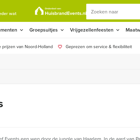
ieder wat
ementen
Groepsuitjes
Vrijgezellenfeesten
Maatw
 prijzen van Noord-Holland
Geprezen om service & flexibiliteit
s
ief Events een weg door de jungle van Haarlem. In de aard van P