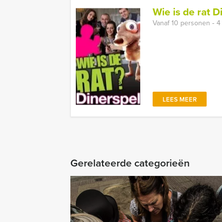
Wie is de rat D
Vanaf 10 personen ‐ 4
LEES MEER
Gerelateerde categorieën