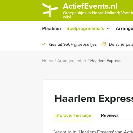
ActiefEvents.nl
Groepsuitjes in Noord-Holland; Voor 
wils!
Plaatsen
Spelprogramma’s
Arrang
Kies uit 950+ groepsuitjes
De scherpste
Home
/
Arrangementen
/
Haarlem Express
Haarlem Expres
Info over het uitje
Reviews
Vecht je in 'Haarlem Express' van Act