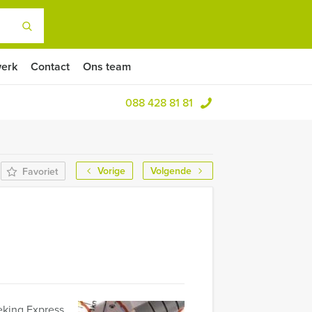
erk
Contact
Ons team
088 428 81 81
Vorige
Volgende
Favoriet
eking Express