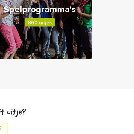
Spelprogramma's
860 uitjes
t uitje?