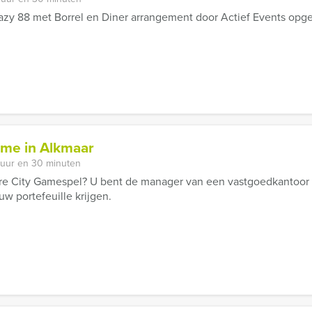
azy 88 met Borrel en Diner arrangement door Actief Events opges
ame in Alkmaar
 uur en 30 minuten
re City Gamespel? U bent de manager van een vastgoedkantoor m
w portefeuille krijgen.