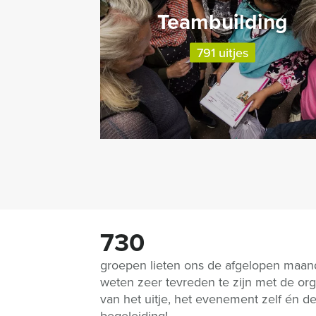
Teambuilding
791 uitjes
730
groepen lieten ons de afgelopen maa
weten zeer tevreden te zijn met de org
van het uitje, het evenement zelf én d
begeleiding!