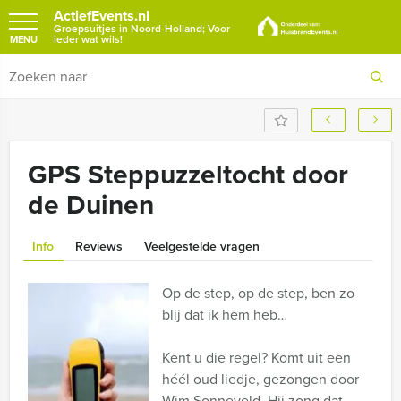
ActiefEvents.nl
Groepsuitjes in Noord-Holland; Voor
ieder wat wils!
MENU
GPS Steppuzzeltocht door
de Duinen
Info
Reviews
Veelgestelde vragen
Op de step, op de step, ben zo
blij dat ik hem heb…
Kent u die regel? Komt uit een
héél oud liedje, gezongen door
Wim Sonneveld. Hij zong dat