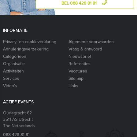
BEL 088 428 81 81
INFORMATIE
Privacy- en cookieverklaring
Algemene voorwaarden
Annuleringsverzekering
Vraag & antwoord
Categorieën
Nieuwsbrief
Organisatie
Referenties
Activiteiten
Vacatures
Services
Sitemap
Video’s
Links
ACTIEF EVENTS
Oudegracht 62
3511 AS
Utrecht
The Netherlands
088 428 81 81