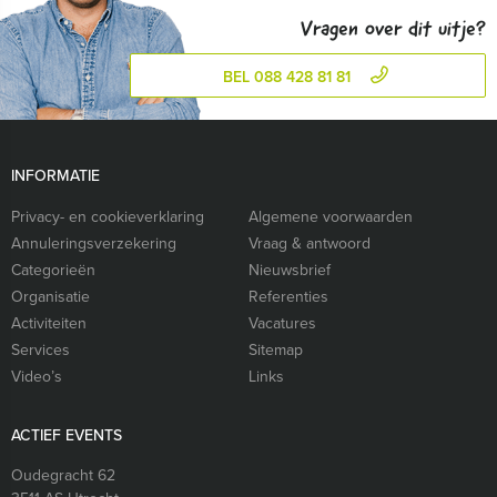
Vragen over dit uitje?
BEL 088 428 81 81
INFORMATIE
Privacy- en cookieverklaring
Algemene voorwaarden
Annuleringsverzekering
Vraag & antwoord
Categorieën
Nieuwsbrief
Organisatie
Referenties
Activiteiten
Vacatures
Services
Sitemap
Video’s
Links
ACTIEF EVENTS
Oudegracht 62