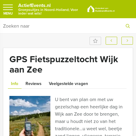
ActiefEvents.nl
Groepsuitjes in Noord-Holland; Voor
ieder wat wils!
MENU
GPS Fietspuzzeltocht Wijk
aan Zee
Info
Reviews
Veelgestelde vragen
U bent van plan om met uw
gezelschap een heerlijke dag in
Wijk aan Zee door te brengen,
maar u houdt niet zo van het
traditionele…u weet wel, beetje
zand liggen, vliegeren, terrasje,