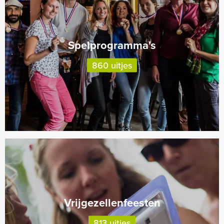
Spelprogramma's
860 uitjes
Vrijgezellenfeesten
813 uitjes