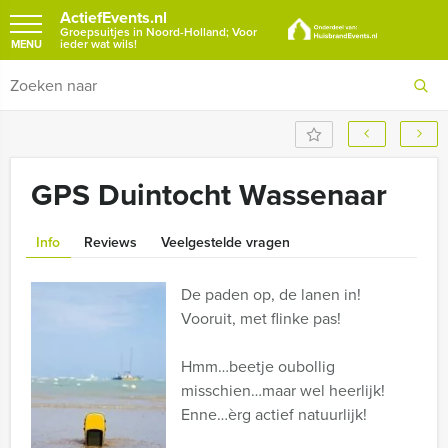
ActiefEvents.nl
Groepsuitjes in Noord-Holland; Voor
ieder wat wils!
MENU
GPS Duintocht Wassenaar
Info
Reviews
Veelgestelde vragen
De paden op, de lanen in!
Vooruit, met flinke pas!
Hmm…beetje oubollig
misschien…maar wel heerlijk!
Enne…èrg actief natuurlijk!