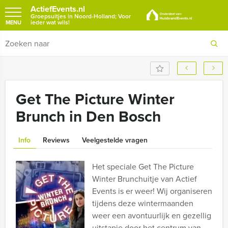
ActiefEvents.nl
Groepsuitjes in Noord-Holland; Voor
ieder wat wils!
MENU
Get The Picture Winter
Brunch in Den Bosch
Info
Reviews
Veelgestelde vragen
Het speciale Get The Picture
Winter Brunchuitje van Actief
Events is er weer! Wij organiseren
tijdens deze wintermaanden
weer een avontuurlijk en gezellig
uitstapje door het centrum van