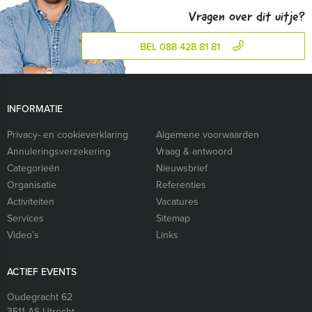
Vragen over dit uitje?
BEL 088 428 81 81
INFORMATIE
Privacy- en cookieverklaring
Algemene voorwaarden
Annuleringsverzekering
Vraag & antwoord
Categorieën
Nieuwsbrief
Organisatie
Referenties
Activiteiten
Vacatures
Services
Sitemap
Video’s
Links
ACTIEF EVENTS
Oudegracht 62
3511 AS
Utrecht