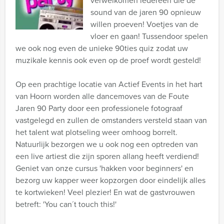
verwelkomen iedereen die de
sound van de jaren 90 opnieuw
willen proeven! Voetjes van de
vloer en gaan! Tussendoor spelen
we ook nog even de unieke 90ties quiz zodat uw
muzikale kennis ook even op de proef wordt gesteld!
Op een prachtige locatie van Actief Events in het hart
van Hoorn worden alle dancemoves van de Foute
Jaren 90 Party door een professionele fotograaf
vastgelegd en zullen de omstanders versteld staan van
het talent wat plotseling weer omhoog borrelt.
Natuurlijk bezorgen we u ook nog een optreden van
een live artiest die zijn sporen allang heeft verdiend!
Geniet van onze cursus 'hakken voor beginners' en
bezorg uw kapper weer kopzorgen door eindelijk alles
te kortwieken! Veel plezier! En wat de gastvrouwen
betreft: 'You can´t touch this!'