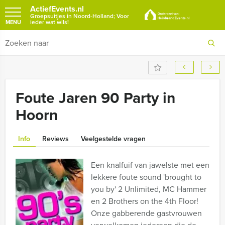
ActiefEvents.nl
Groepsuitjes in Noord-Holland; Voor
ieder wat wils!
MENU
Foute Jaren 90 Party in
Hoorn
Info
Reviews
Veelgestelde vragen
Een knalfuif van jawelste met een
lekkere foute sound 'brought to
you by' 2 Unlimited, MC Hammer
en 2 Brothers on the 4th Floor!
Onze gabberende gastvrouwen