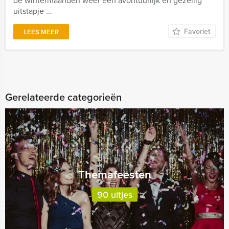
de wintermaanden weer een avontuurlijk en gezellig
uitstapje ...
Favoriet
LEES MEER
Gerelateerde categorieën
Themafeesten
90 uitjes