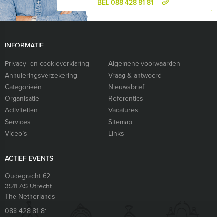
BEL 088 428 81 81
INFORMATIE
Privacy- en cookieverklaring
Algemene voorwaarden
Annuleringsverzekering
Vraag & antwoord
Categorieën
Nieuwsbrief
Organisatie
Referenties
Activiteiten
Vacatures
Services
Sitemap
Video’s
Links
ACTIEF EVENTS
Oudegracht 62
3511 AS
Utrecht
The Netherlands
088 428 81 81