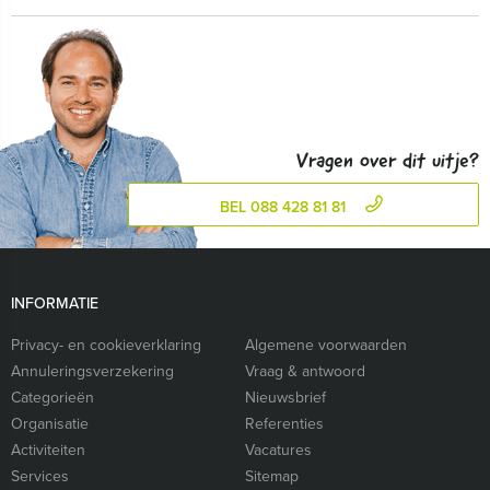
Vragen over dit uitje?
BEL 088 428 81 81
INFORMATIE
Privacy- en cookieverklaring
Algemene voorwaarden
Annuleringsverzekering
Vraag & antwoord
Categorieën
Nieuwsbrief
Organisatie
Referenties
Activiteiten
Vacatures
Services
Sitemap