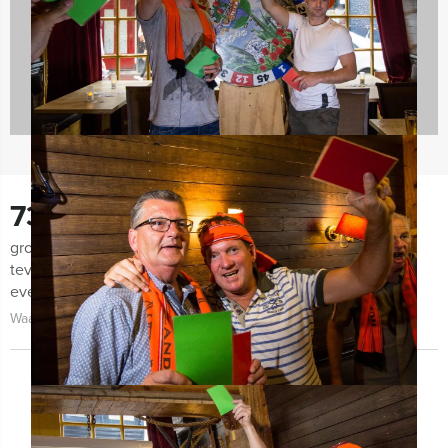
5 uitjes
730
groepen lieten ons de afgelopen maanden weten zeer
tevreden te zijn met de organisatie van het uitje, het
evenement zelf én de begeleiding!
Waarom kiezen voor Mokum Events?