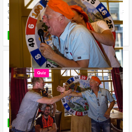
Even 's-avonds op stap met collega's en partners in het
gezellige centrum van Amsterdam? Mokum Events biedt
u een oergezellig bedrijfsevenement om het kantoor op
...
Favoriet
LEES MEER
Ik Hou van Holland Lunch in
Amsterdam
Quiz
€ 54,50
Vanaf
p.p. excl. BTW
Vanaf 12 personen ‐ 3 uur en 30 minuten
De Ik hou van Holland Lunch is een quiz, maar dan
beter. Bekend van tv, maar dus ook te spelen bij Mokum
Events in Amsterdam, inclusief fantastische lunch.
Favoriet
LEES MEER