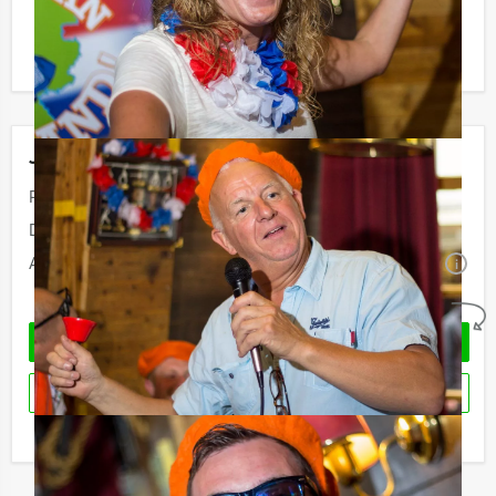
dit
themafeest
? Als u bereid bent voor het minimale
aantal te betalen, kunt ook gewoon voor minder
personen boeken!
Jouw uitje
Prijs:
Vanaf
€ 77,50 p.p. excl. BTW
Duur:
4 uur
Aantal:
Minimaal 50 personen
i
Geheel vrijblijvend
OFFERTE AANVRAGEN
RESERVEREN
Ik heb een vraag over dit uitje