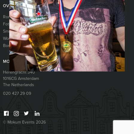
OVERIG
Rondleiding Jordaan
Moorddiner
Fotospeurtocht
Escape Room
Smartlappen workshop
Wie is de rat spel
Workshop paaldansen
The hangover game
Borrelboot Amsterdam
Moordspel
MOKUM EVENTS
Herengracht 340
1016CG
Amsterdam
The Netherlands
020 427 29 09
© Mokum Events 2026