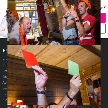
Vragen over dit uitje?
CHAT MET ANGELA
BEL 020 427 29 09
INFORMATIE
Privacy- en cookieverklaring
Algemene voorwaarden
Annuleringsverzekering
Vraag & antwoord
Categorieën
Nieuwsbrief
Organisatie
Referenties
Activiteiten
Vacatures
Services
Sitemap
Video’s
Links
Blog