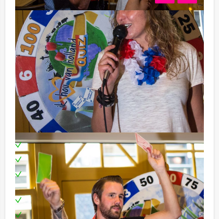
Liever solo? Kan ook! Met de professionele karaoke set
kunt u al uw favoriete Nederlandse hits uit volle borst
meezingen! Waan u Johnny Jordaan of de Zangeres
Zonder Naam! Alles mag, u doet maar!
Daarnaast kunt u deelnemen aan een keur van echt
Oud-Hollandse spelletjes, zoals: ringwerpen, sjoelen,
muntwerpen en blikgooien.
Inclusief:
Ontvangst met bubbels
DJ
Onbeperkt drankjes uit de Hollandse gedurende 4
uur
Buffet
Borrelhapjes