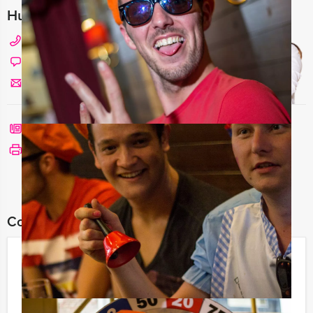
Hulp nodig bij het kiezen?
020 427 29 09
Chat met Angela
Stuur ons een mailtje
Bel mij terug
Bekijk printbare versie
Combineer dit uitje met:
Ik Hou van Holland Dinerspel in
Amsterdam
€ 64,50
Vanaf
p.p. excl. BTW
Vanaf 12 personen ‐ 4 uur