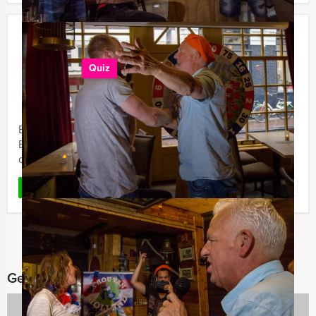
Varend Ik Hou van Holland Spel in
Amsterdam
Quiz
€ 64,50
Vanaf
p.p. excl. BTW
Vanaf 25 personen ‐ 1 uur en 30 minuten
Beleef het 'varend Ik hou van Holland spel van Mokum
Events in Amsterdam. Je wordt welkom geheten door
de schipper én onze Ik Hou Van Holland presentator.
Favoriet
LEES MEER
Gerelateerde categorieën