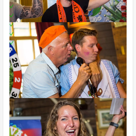
Aankleding in stijl
Ik hou van Holland Quiz
Accordeonist
Toplocatie
Fotograaf
Optioneel:
- 2 gastvrouwen als typetje
- Muziekbingo met prijsuitreiking
- Oudhollandse spellen met leuke prijsjes
- Optreden Brabantse zanger
De prijs is gebaseerd op onze vaste feestlocatie in het
centrum van de stad.
Reservering voor kleinere groepen:
Komt u niet aan het minimale aantal deelnemers voor